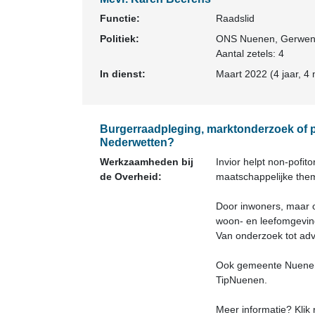
Functie:
Raadslid
Politiek:
ONS Nuenen, Gerwen
Aantal zetels: 4
In dienst:
Maart 2022 (4 jaar, 4
Burgerraadpleging, marktonderzoek of p
Nederwetten?
Werkzaamheden bij
Invior helpt non-pofi
de Overheid:
maatschappelijke the
Door inwoners, maar o
woon- en leefomgevin
Van onderzoek tot adv
Ook gemeente Nuenen,
TipNuenen.
Meer informatie? Klik